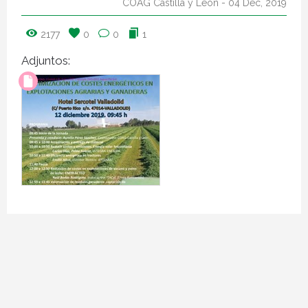
COAG Castilla y León
- 04 Dec, 2019
2177
0
0
1
Adjuntos: